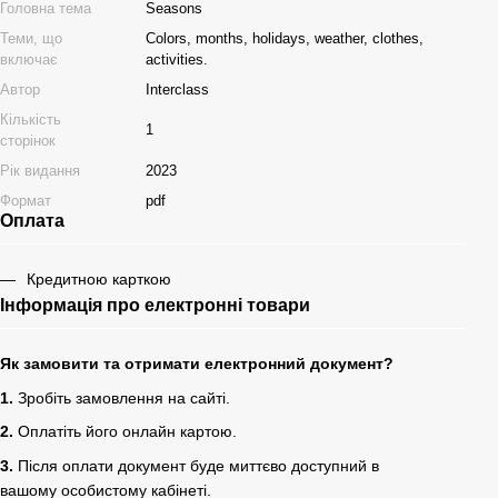
Головна тема
Seasons
Теми, що
Colors, months, holidays, weather, clothes,
включає
activities.
Автор
Interclass
Кількість
1
сторінок
Рік видання
2023
Формат
pdf
Оплата
Кредитною карткою
Інформація про електронні товари
Як замовити та отримати електронний документ?
1.
Зробіть замовлення на сайті.
2.
Оплатіть його онлайн картою.
3.
Після оплати документ буде миттєво доступний в
вашому особистому кабінеті.