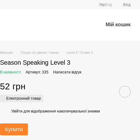
Укр
Eng
Вхід
Мій кошик
Магазин
Пошук по рівнях і темах
Level 3 / Grade 3
Season Speaking Level 3
В наявності
Артикул: 335
Написати відгук
52 грн
Електронний товар
Увійти
для відображення накопичувальної знижки
%
Купити