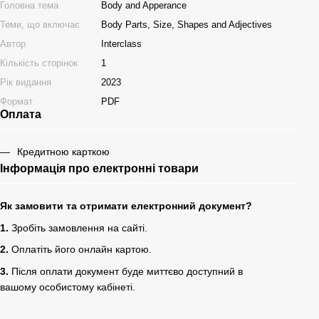
Головна тема
Body and Apperance
Теми, що включає
Body Parts, Size, Shapes and Adjectives
Автор
Interclass
Кількість сторінок
1
Рік видання
2023
Формат
PDF
Оплата
Кредитною карткою
Інформація про електронні товари
Як замовити та отримати електронний документ?
1.
Зробіть замовлення на сайті.
2.
Оплатіть його онлайн картою.
3.
Після оплати документ буде миттєво доступний в
вашому особистому кабінеті.