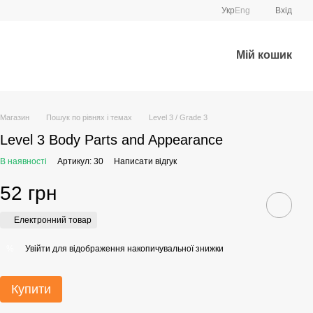
Укр
Eng
Вхід
Мій кошик
Магазин
Пошук по рівнях і темах
Level 3 / Grade 3
Level 3 Body Parts and Appearance
В наявності
Артикул: 30
Написати відгук
52 грн
Електронний товар
Увійти
для відображення накопичувальної знижки
%
Купити