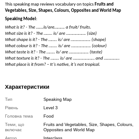
This speaking map reviews vocabulary on topics
Fruits and
Vegetables, Size, Shapes, Colours, Opposites and World Map
Speaking Model
:
What is it? - The …….is/are………. a fruit/ fruits.
What size is it? - The …….. is/ are ………………. (size)
What shape is it? - The …….. is/ are ………………. (shape)
What colour is it? - The …….. is/ are ………………. (colour)
What taste is it? - The …….. is/ are ………………. (taste)
What texture is it? - The …….. is/ are ………………… and ……………
What place is it from? – It’s native, it’s not tropical.
Характеристики
Тип
Speaking Map
Рівень
Level 3
Головна тема
Food
Теми, що
Fruits and Vegetables, Size, Shapes, Colours,
включає
Opposites and World Map
Автор
Interclass