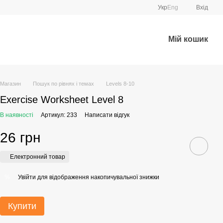
Укр
Eng
Вхід
Мій кошик
Магазин
Пошук по рівнях і темах
Levels 8-10
Exercise Worksheet Level 8
В наявності
Артикул: 233
Написати відгук
26 грн
Електронний товар
Увійти
для відображення накопичувальної знижки
%
Купити