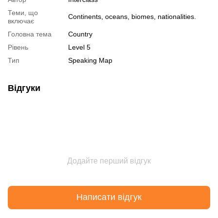
Теми, що
Continents, oceans, biomes, nationalities.
включає
Головна тема
Country
Рівень
Level 5
Тип
Speaking Map
Відгуки
Додайте перший відгук
Написати відгук