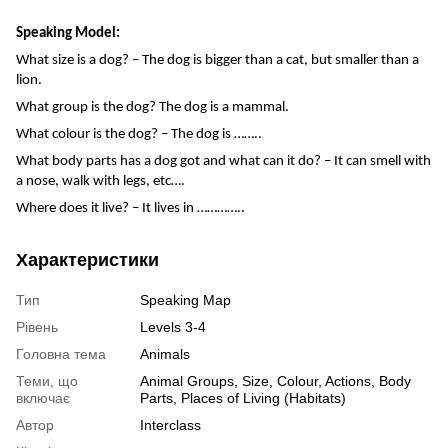
Speaking Model:
What size is a dog? – The dog is bigger than a cat, but smaller than a
lion.
What group is the dog? The dog is a mammal.
What colour is the dog? – The dog is ……..
What body parts has a dog got and what can it do? – It can smell with
a nose, walk with legs, etc….
Where does it live? – It lives in …………..
Характеристики
Тип
Speaking Map
Рівень
Levels 3-4
Головна тема
Animals
Теми, що
Animal Groups, Size, Colour, Actions, Body
включає
Parts, Places of Living (Habitats)
Автор
Interclass